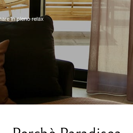
mare in pieno relax
Perchè Paradisea