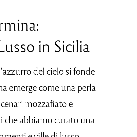
rmina:
Lusso in Sicilia
l'azzurro del cielo si fonde
ina emerge come una perla
scenari mozzafiato e
qui che abbiamo curato una
menti e ville di lusso,