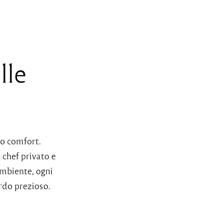
lle
mo comfort.
o chef privato e
 ambiente, ogni
rdo prezioso.